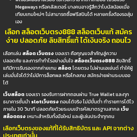
Megaways หรือคลัสเตอร์ บางคนอาจรู้สึกว่าโบนัสน้อยเมื่อ
เทียบเกมใหม่ๆ ไม่สามารถซื้อฟรีสปินได้ หลายครั้งต้องรอสุ่ม
เอง
เลือก สล็อตเว็บตรง888 สล็อตเว็บแท้ สมัคร
ง่าย ปลอดภัย ลิขสิทธิ์แท้ ได้เงินจริง ถอนไว
เลือกเล่น
สล็อต เว็บตรง
ของเรา คือกุญแจสำคัญสู่ความ
ปลอดภัย และการทำกำไรอย่างมั่นใจ
สล็อตเว็บตรง888
ลิขสิทธิ์
แท้มีการรับรองจากค่ายเกม
สล็อต
โดยตรง ไม่ผ่านเอเย่นต์ ทำให้ผู้
เล่นมั่นใจได้ว่าไม่มีการล็อกผล หรือโกงเกม สมัครง่ายผ่านระบบออ
โต้
เว็บสล็อต
ของเรา รองรับการฝากถอนผ่าน True Wallet และทุก
ธนาคารชั้นนำ
slot
เว็บตรง
ถอนได้จริง ไม่มีขั้นต่ำ ทำรายการได้ไว
ภายใน 30 วินาที ปลอดภัยด้วยระบบเข้ารหัสมาตรฐานสากล
เว็บ
สล็อต
ตรง
เหมาะสำหรับทั้งมือใหม่ และผู้เล่นประจำทุกคน
เลือกเว็บตรงของแท้ที่ได้รับสิทธิบัตร และ API จากต่าง
ประเทศเท่านั้น