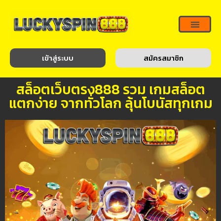
เข้าสู่ระบบ
สมัครสมาชิก
สล็อตเว็บตรง888 รวม เกมสล็อต
แตกง่าย จากทั่วโลก ลุ้นโบนัสทุกเกม