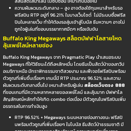
สีสันสดใสน่าเล่น ไม่ซับซ้อน เหมาะกับมือใหม่
ความผันผวนระดับกลาง – สูง อาจต้องใช้ทุนหนาสำหรับรอ
ฟรีสปิน RTP อยู่ที่ 96.21% ในบางเว็บไซต์ ไม่มีระบบซื้อฟรีส
ปินในหลายเว็บ ทำให้ต้องรอสุ่มเข้าสู่โบนัส ธีมหวานๆ อาจไม่
ถูกใจผู้เล่นที่ชอบบรรยากาศมืดๆ หรือเข้มข้น
Buffalo King Megaways สล็อตบัฟฟาโลสายโหด
ลุ้นเพย์ไลน์หลายช่อง
Buffalo King Megaways จาก Pragmatic Play นำเสนอระบบ
Megaways ที่ให้วิธีชนะได้ถึงหลักหมื่น โดยธีมเป็นสัตว์ป่าของทวีป
อเมริกาเหนือ มีกราฟิกธรรมชาติสวยงาม และฟีเจอร์ฟรีสปินพร้อม
ตัวคูณที่เพิ่มขึ้นเรื่อยๆ เกมนี้มี RTP ประมาณ 96.52% และความ
ผันผวนระดับกลางขึ้นไป เหมาะสำหรับผู้เล่น
สล็อตเว็บตรง 888
ที่ชอบเกมที่มีความหลากหลายของเพย์ไลน์ และลุ้นมาก บัฟฟาโล
สัญลักษณ์หลักทำให้เกิด combo ต่อเนื่อง มีตัวคูณในฟรีสปินเพิ่ม
อรรถรสในการทำเงินสูง
RTP 96.52% + Megaways ระบบหลายช่องทางชนะ ฟรีสปิ
นพร้อมตัวคูณที่เพิ่มเรื่อยๆ ในโบนัส ธีมสัตว์ป่าธรรมชาติ มี