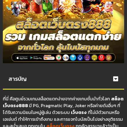
สารบัญ
ที่นี่ คือศูนย์รวมเกมสล็อตแตกง่ายจากค่ายเกมชั้นนำทั่วโลก
สล็อต
เว็บตรง888
มี PG, Pragmatic Play, Joker หรือค่ายดังอื่นๆ ที่
ได้รับความนิยมในหมู่ผู้เล่น ด้วยระบบ
เว็บตรง
ที่ไม่มีตัวแทนหรือ
เอเย่นต์ ทำให้การเข้าถึงเกม และการแจกโบนัสเป็นไปอย่างยุติธรรม
และสม่ำเสมอ ทุกเกมใน
สล็อตเว็บตรง
ถูกคัดสรรมาแล้วว่าเป็น